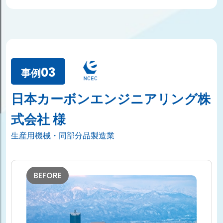
03
事例
⽇本カーボンエンジニアリング株
式会社 様
⽣産⽤機械・同部分品製造業
BEFORE