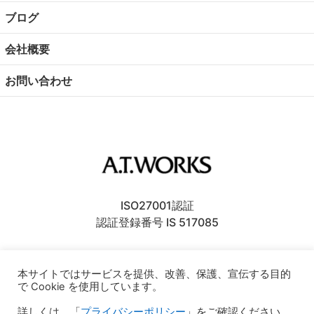
ブログ
会社概要
お問い合わせ
ISO27001認証
認証登録番号 IS 517085
〒106-6137
東京都港区六本木
6丁目10番1号
本サイトではサービスを提供、改善、保護、宣伝する目的
六本木ヒルズ森タワー37F
で Cookie を使用しています。
〒930-0856
富山県富山市牛島新町4-5
詳しくは、「
プライバシーポリシー
」をご確認ください。