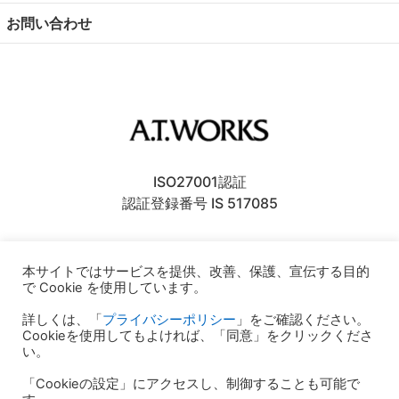
お問い合わせ
ISO27001認証
認証登録番号 IS 517085
〒106-6137
東京都港区六本木
6丁目10番1号
本サイトではサービスを提供、改善、保護、宣伝する目的
六本木ヒルズ森タワー37F
で Cookie を使用しています。
〒930-0856
富山県富山市牛島新町4-5
詳しくは、「
プライバシーポリシー
」をご確認ください。
0120-0-41414
Cookieを使用してもよければ、「同意」をクリックくださ
い。
10:00～17:00（土・日曜・祝日除く）
「Cookieの設定」にアクセスし、制御することも可能で