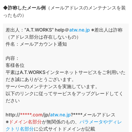
◆
詐称したメール例
（メールアドレスのメンテナンスを装
ったもの）
差出人：”A.T.WORKS” help＠
atw.ne.jp
※差出人は詐称
（アドレス部分は存在しないもの）
件名：メールアカウント通知
内容：
客様各位
平素はA.T.WORKSインターネットサービスをご利用いた
だき誠にありがとうございます。
サーバーのメンテナンスを実施しています。
以下のリンクに従ってサービスをアップグレードしてく
ださい
http://
*****.com
/jp/
atw.ne.jp
?****メールアドレス
※
ドメイン名部分
が無関係のもの、
パラメータやディレ
クトリ名部分
に公式サイトドメインが記載