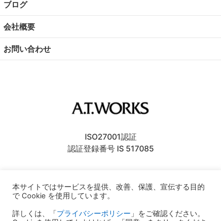
ブログ
会社概要
お問い合わせ
ISO27001認証
認証登録番号 IS 517085
〒106-6137
東京都港区六本木
6丁目10番1号
本サイトではサービスを提供、改善、保護、宣伝する目的
六本木ヒルズ森タワー37F
で Cookie を使用しています。
〒930-0856
富山県富山市牛島新町4-5
詳しくは、「
プライバシーポリシー
」をご確認ください。